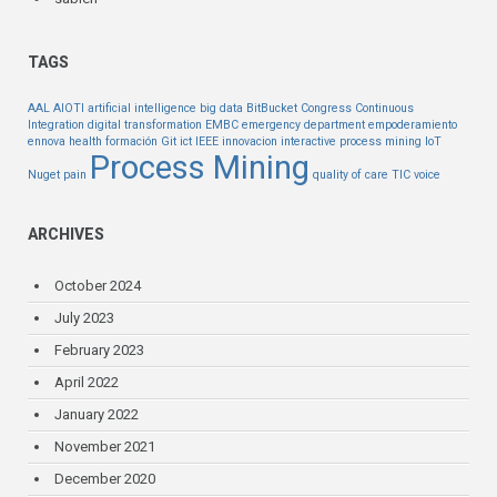
TAGS
AAL
AIOTI
artificial intelligence
big data
BitBucket
Congress
Continuous
Integration
digital transformation
EMBC
emergency department
empoderamiento
ennova health
formación
Git
ict
IEEE
innovacion
interactive process mining
IoT
Process Mining
Nuget
pain
quality of care
TIC
voice
ARCHIVES
October 2024
July 2023
February 2023
April 2022
January 2022
November 2021
December 2020