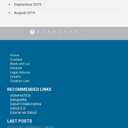
September 2015
August 2014
1
2
3
4
5
6
7
8
9
Home
Contact
Work with us
Intranet
Legal Advice
Credits
Cookies Law
RECOMMENDED LINKS
observaTICs
Salupedia
Salud Colaborativa
Salud 2.0
Educar en Salud
LAST POSTS
29/10/2024
BY MANUEL TRAVER