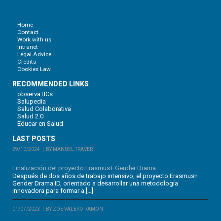
Home
Contact
Work with us
Intranet
Legal Advice
Credits
Cookies Law
RECOMMENDED LINKS
observaTICs
Salupedia
Salud Colaborativa
Salud 2.0
Educar en Salud
LAST POSTS
29/10/2024
BY MANUEL TRAVER
Finalización del proyecto Erasmus+ Gender Drama...
Después de dos años de trabajo intensivo, el proyecto Erasmus+
Gender Drama ID, orientado a desarrollar una metodología
innovadora para formar a […]
01/07/2023
BY ZOE VALERO RAMÓN