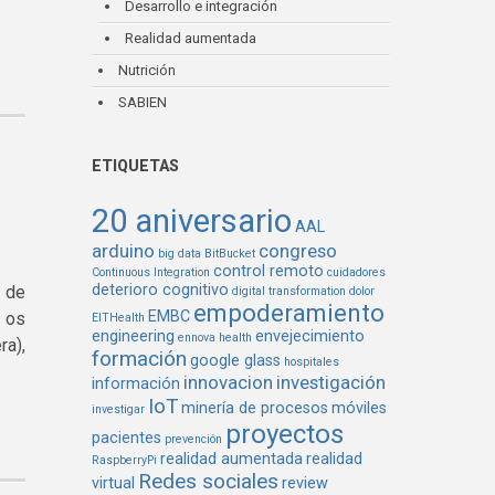
Desarrollo e integración
Realidad aumentada
Nutrición
SABIEN
ETIQUETAS
20 aniversario
AAL
arduino
congreso
big data
BitBucket
control remoto
Continuous Integration
cuidadores
deterioro cognitivo
o de
digital transformation
dolor
empoderamiento
EMBC
e os
EITHealth
engineering
envejecimiento
ennova health
ra),
formación
google glass
hospitales
innovacion
investigación
información
IoT
minería de procesos
móviles
investigar
proyectos
pacientes
prevención
realidad aumentada
realidad
RaspberryPi
Redes sociales
virtual
review