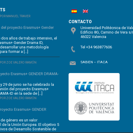
STS
POR MANUEL TRAVER
CONTACTO
n del proyecto Erasmus+ Gender
Universidad Politécnica de Val
Edificio 8G, Camino de Vera s/
46022 Valencia
dos años de trabajo intensivo, el
rasmus+ Gender Drama ID,
 desarrollar una metodología
Tel +34 963877606
para formar a […]
SABIEN – ITACA
POR ZOE VALERO RAMÓN
oyecto Erasmus+ GENDER DRAMA-
y 29 de junio se ha celebrado la
unión del proyecto Erasmus+
MA-ID en la sede de […]
POR ZOE VALERO RAMÓN
 proyecto Erasmus+ GENDER
 de género es un valor
 de la Unión Europea. El objetivo 5
tivos de Desarrollo Sostenible de