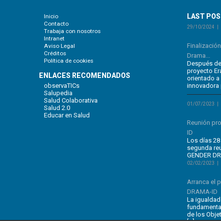
LAST PO
Inicio
Contacto
29/10/2024
Trabaja con nosotros
Intranet
Finalizació
Aviso Legal
Créditos
Drama...
Política de cookies
Después de 
proyecto E
ENLACES RECOMENDADOS
orientado a
observaTICs
innovadora 
Salupedia
Salud Colaborativa
01/07/2023
Salud 2.0
Educar en Salud
Reunión pr
ID
Los días 28 
segunda re
GENDER DRA
02/02/2023
Arranca el
DRAMA-ID
La igualdad
fundamental
de los Obje