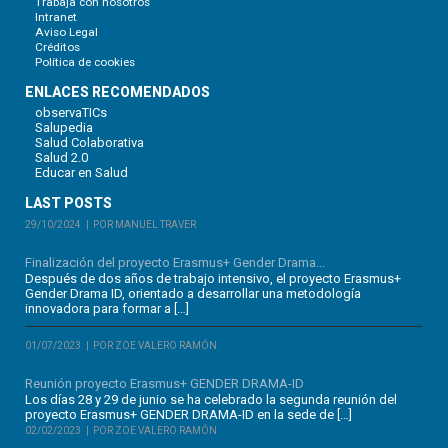
Trabaja con nosotros
Intranet
Aviso Legal
Créditos
Política de cookies
ENLACES RECOMENDADOS
observaTICs
Salupedia
Salud Colaborativa
Salud 2.0
Educar en Salud
LAST POSTS
29/10/2024
POR MANUEL TRAVER
Finalización del proyecto Erasmus+ Gender Drama...
Después de dos años de trabajo intensivo, el proyecto Erasmus+
Gender Drama ID, orientado a desarrollar una metodología
innovadora para formar a […]
01/07/2023
POR ZOE VALERO RAMÓN
Reunión proyecto Erasmus+ GENDER DRAMA-ID
Los días 28 y 29 de junio se ha celebrado la segunda reunión del
proyecto Erasmus+ GENDER DRAMA-ID en la sede de […]
02/02/2023
POR ZOE VALERO RAMÓN