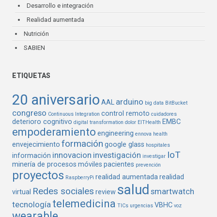
Desarrollo e integración
Realidad aumentada
Nutrición
SABIEN
ETIQUETAS
20 aniversario
arduino
AAL
big data
BitBucket
congreso
control remoto
Continuous Integration
cuidadores
deterioro cognitivo
EMBC
digital transformation
dolor
EITHealth
empoderamiento
engineering
ennova health
formación
envejecimiento
google glass
hospitales
IoT
innovacion
investigación
información
investigar
minería de procesos
móviles
pacientes
prevención
proyectos
realidad aumentada
realidad
RaspberryPi
salud
Redes sociales
smartwatch
virtual
review
telemedicina
tecnología
VBHC
TICs
urgencias
voz
wearable