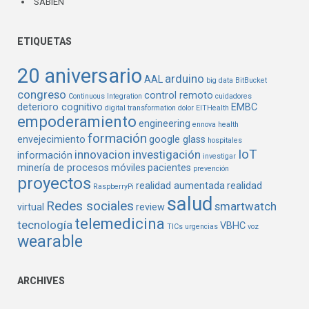
SABIEN
ETIQUETAS
20 aniversario
arduino
AAL
big data
BitBucket
congreso
control remoto
Continuous Integration
cuidadores
deterioro cognitivo
EMBC
digital transformation
dolor
EITHealth
empoderamiento
engineering
ennova health
formación
envejecimiento
google glass
hospitales
IoT
innovacion
investigación
información
investigar
minería de procesos
móviles
pacientes
prevención
proyectos
realidad aumentada
realidad
RaspberryPi
salud
Redes sociales
smartwatch
virtual
review
telemedicina
tecnología
VBHC
TICs
urgencias
voz
wearable
ARCHIVES