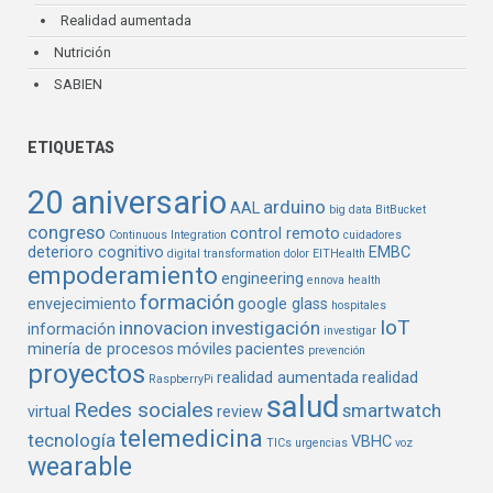
Realidad aumentada
Nutrición
SABIEN
ETIQUETAS
20 aniversario
arduino
AAL
big data
BitBucket
congreso
control remoto
Continuous Integration
cuidadores
deterioro cognitivo
EMBC
digital transformation
dolor
EITHealth
empoderamiento
engineering
ennova health
formación
envejecimiento
google glass
hospitales
IoT
innovacion
investigación
información
investigar
minería de procesos
móviles
pacientes
prevención
proyectos
realidad aumentada
realidad
RaspberryPi
salud
Redes sociales
smartwatch
virtual
review
telemedicina
tecnología
VBHC
TICs
urgencias
voz
wearable