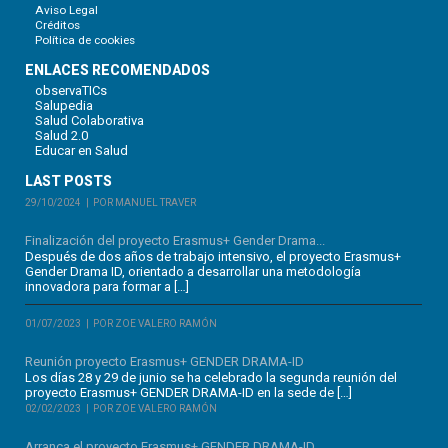
Aviso Legal
Créditos
Política de cookies
ENLACES RECOMENDADOS
observaTICs
Salupedia
Salud Colaborativa
Salud 2.0
Educar en Salud
LAST POSTS
29/10/2024
POR MANUEL TRAVER
Finalización del proyecto Erasmus+ Gender Drama...
Después de dos años de trabajo intensivo, el proyecto Erasmus+
Gender Drama ID, orientado a desarrollar una metodología
innovadora para formar a […]
01/07/2023
POR ZOE VALERO RAMÓN
Reunión proyecto Erasmus+ GENDER DRAMA-ID
Los días 28 y 29 de junio se ha celebrado la segunda reunión del
proyecto Erasmus+ GENDER DRAMA-ID en la sede de […]
02/02/2023
POR ZOE VALERO RAMÓN
Arranca el proyecto Erasmus+ GENDER DRAMA-ID