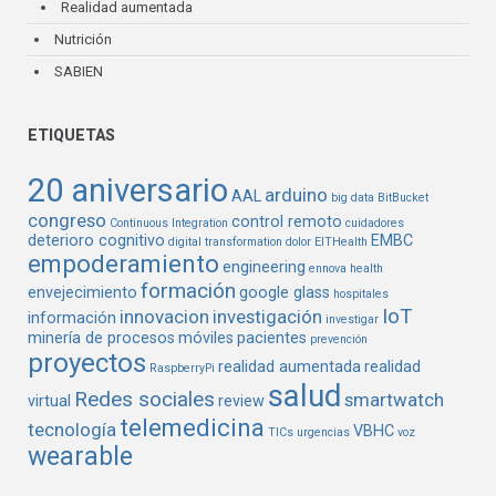
Realidad aumentada
Nutrición
SABIEN
ETIQUETAS
20 aniversario
arduino
AAL
big data
BitBucket
congreso
control remoto
Continuous Integration
cuidadores
deterioro cognitivo
EMBC
digital transformation
dolor
EITHealth
empoderamiento
engineering
ennova health
formación
envejecimiento
google glass
hospitales
IoT
innovacion
investigación
información
investigar
minería de procesos
móviles
pacientes
prevención
proyectos
realidad aumentada
realidad
RaspberryPi
salud
Redes sociales
smartwatch
virtual
review
telemedicina
tecnología
VBHC
TICs
urgencias
voz
wearable