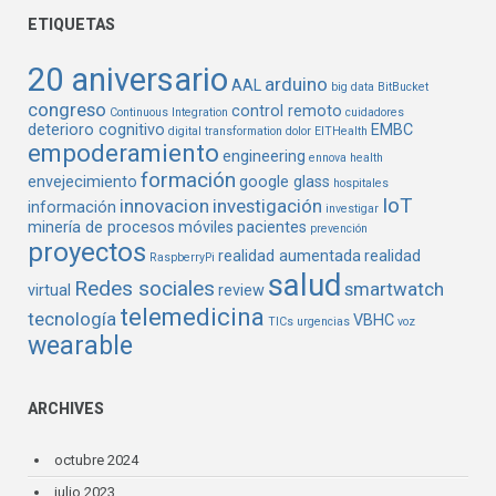
ETIQUETAS
20 aniversario
arduino
AAL
big data
BitBucket
congreso
control remoto
Continuous Integration
cuidadores
deterioro cognitivo
EMBC
digital transformation
dolor
EITHealth
empoderamiento
engineering
ennova health
formación
envejecimiento
google glass
hospitales
IoT
innovacion
investigación
información
investigar
minería de procesos
móviles
pacientes
prevención
proyectos
realidad aumentada
realidad
RaspberryPi
salud
Redes sociales
smartwatch
virtual
review
telemedicina
tecnología
VBHC
TICs
urgencias
voz
wearable
ARCHIVES
octubre 2024
julio 2023