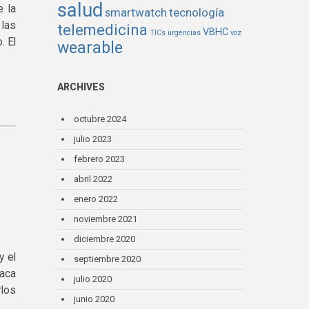
salud
e la
smartwatch
tecnología
 las
telemedicina
VBHC
TICs
urgencias
voz
. El
wearable
ARCHIVES
octubre 2024
julio 2023
febrero 2023
abril 2022
enero 2022
noviembre 2021
diciembre 2020
y el
septiembre 2020
laca
julio 2020
rlos
junio 2020