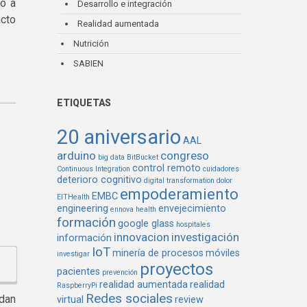
ro a
Desarrollo e integración
acto
Realidad aumentada
Nutrición
SABIEN
ETIQUETAS
20 aniversario
AAL
arduino
congreso
big data
BitBucket
control remoto
Continuous Integration
cuidadores
deterioro cognitivo
digital transformation
dolor
empoderamiento
EMBC
EITHealth
engineering
envejecimiento
ennova health
formación
google glass
hospitales
innovacion
investigación
información
IoT
minería de procesos
móviles
investigar
proyectos
pacientes
prevención
realidad aumentada
realidad
RaspberryPi
Redes sociales
edan
virtual
review