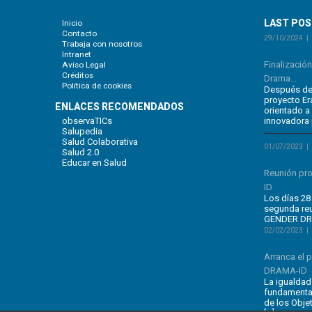
LAST PO
Inicio
Contacto
29/10/2024
Trabaja con nosotros
Intranet
Finalizació
Aviso Legal
Créditos
Drama...
Política de cookies
Después de 
proyecto E
ENLACES RECOMENDADOS
orientado a
observaTICs
innovadora 
Salupedia
Salud Colaborativa
01/07/2023
Salud 2.0
Educar en Salud
Reunión pr
ID
Los días 28 
segunda re
GENDER DRA
02/02/2023
Arranca el
DRAMA-ID
La igualdad
fundamental
de los Obje