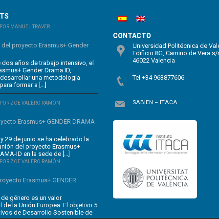
STS
POR MANUEL TRAVER
CONTACTO
n del proyecto Erasmus+ Gender
Universidad Politécnica de Val
Edificio 8G, Camino de Vera s/
46022 Valencia
dos años de trabajo intensivo, el
rasmus+ Gender Drama ID,
 desarrollar una metodología
Tel +34 963877606
para formar a […]
SABIEN – ITACA
POR ZOE VALERO RAMÓN
oyecto Erasmus+ GENDER DRAMA-
y 29 de junio se ha celebrado la
unión del proyecto Erasmus+
MA-ID en la sede de […]
POR ZOE VALERO RAMÓN
 proyecto Erasmus+ GENDER
 de género es un valor
 de la Unión Europea. El objetivo 5
tivos de Desarrollo Sostenible de