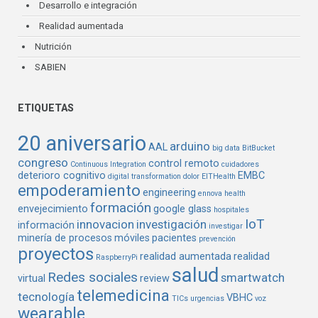
Desarrollo e integración
Realidad aumentada
Nutrición
SABIEN
ETIQUETAS
20 aniversario
arduino
AAL
big data
BitBucket
congreso
control remoto
Continuous Integration
cuidadores
deterioro cognitivo
EMBC
digital transformation
dolor
EITHealth
empoderamiento
engineering
ennova health
formación
envejecimiento
google glass
hospitales
IoT
innovacion
investigación
información
investigar
minería de procesos
móviles
pacientes
prevención
proyectos
realidad aumentada
realidad
RaspberryPi
salud
Redes sociales
smartwatch
virtual
review
telemedicina
tecnología
VBHC
TICs
urgencias
voz
wearable